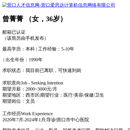
曾菁菁
（女，36岁）
邮箱已认证
（该简历由手机发布）
最高学历：本科
|
工作经验：5-10年
|
出生年份：1990年
求职状态：我目前已离职，可快速到岗
求职意向
Job - Seeking Intention
期望月薪：2000~3000元/月
期望地区：西市区
|
期望行业：医疗/美容/保健/卫生
期望岗位：文员
工作经历
Work Experience
2020年7月-2024年1月
|
导诊
|
营口市中心医院