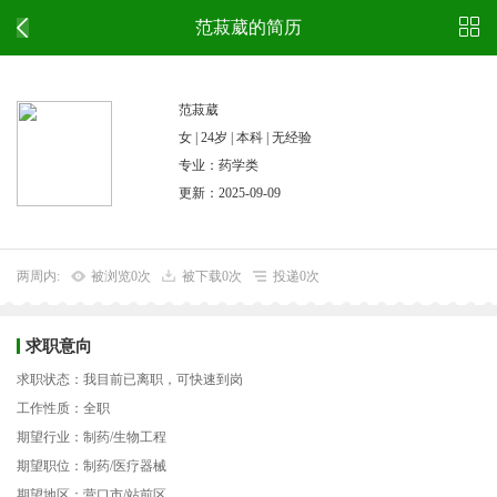
范菽葳的简历
范菽葳
女 | 24岁 | 本科 | 无经验
专业：药学类
更新：2025-09-09
两周内:
被浏览0次
被下载0次
投递0次
求职意向
求职状态：我目前已离职，可快速到岗
工作性质：全职
期望行业：制药/生物工程
期望职位：制药/医疗器械
期望地区：营口市/站前区