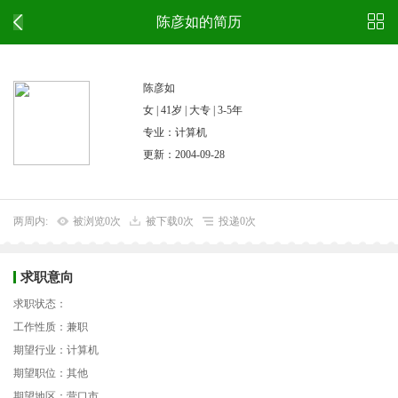
陈彦如的简历
陈彦如
女 | 41岁 | 大专 | 3-5年
专业：计算机
更新：2004-09-28
两周内:
被浏览0次
被下载0次
投递0次
求职意向
求职状态：
工作性质：兼职
期望行业：计算机
期望职位：其他
期望地区：营口市